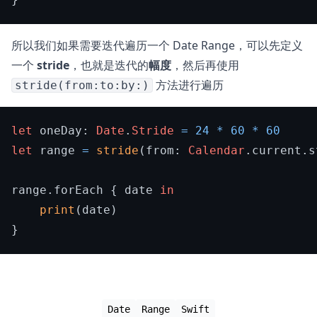
所以我们如果需要迭代遍历一个 Date Range，可以先定义
一个
stride
，也就是迭代的
幅度
，然后再使用
方法进行遍历
stride(from:to:by:)
let
 oneDay: 
Date
.
Stride
=
24
*
60
*
60
let
 range 
=
stride
(from: 
Calendar
.current.s
range.forEach { date 
in
print
(date)

Date
Range
Swift