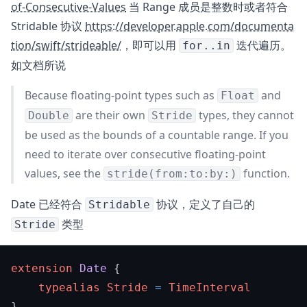
of-Consecutive-Values
当 Range 成员是整数时或者符合
Stridable 协议
https://developer.apple.com/documenta
tion/swift/strideable/
，即可以用
迭代遍历。
for..in
如文档所说
Because floating-point types such as
and
Float
are their own
types, they cannot
Double
Stride
be used as the bounds of a countable range. If you
need to iterate over consecutive floating-point
values, see the
function.
stride(from:to:by:)
Date 已经符合
协议，定义了自己的
Stridable
类型
Stride
extension
Date
 {

typealias
Stride
=
TimeInterval