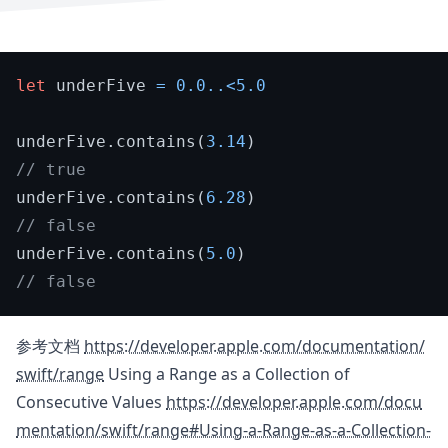
let
 underFive 
=
0.0
..<
5.0
underFive.contains(
3.14
// true
underFive.contains(
6.28
// false
underFive.contains(
5.0
// false
参考文档
https://developer.apple.com/documentation/
swift/range
Using a Range as a Collection of
Consecutive Values
https://developer.apple.com/docu
mentation/swift/range#Using-a-Range-as-a-Collection-