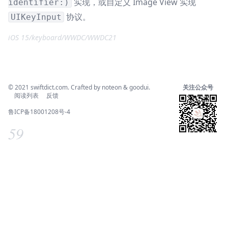
实现，或自定义 Image View 实现
identifier:)
协议。
UIKeyInput
iOS 15
/
keyboard
/
WWDC
/
WWDC21
© 2021
swiftdict.com
. Crafted by
noteon
&
goodui
.
关注公众号
阅读列表
反馈
鲁ICP备18001208号-4
59